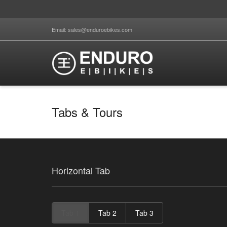
Email: sales@enduroebikes.com
Tabs & Tours
Horizontal Tab
Tab 1
Tab 2
Tab 3