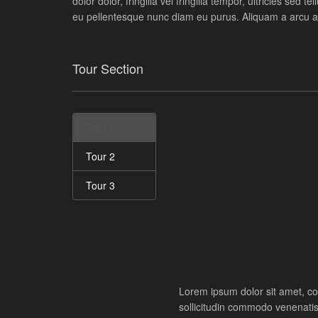
dolor dolor, fringilla vel fringilla tempor, ultricies sed t
eu pellentesque nunc diam eu purus. Aliquam a arcu a
Tour Section
Tour 1
Tour 2
Tour 3
Lorem ipsum dolor sit amet, co
sollicitudin commodo venenatis