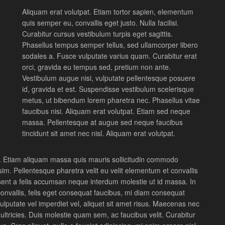
Aliquam erat volutpat. Etiam tortor sapien, elementum
quis semper eu, convallis eget justo. Nulla facilisi.
Curabitur cursus vestibulum turpis eget sagittis.
Phasellus tempus semper tellus, sed ullamcorper libero
sodales a. Fusce vulputate varius quam. Curabitur erat
orci, gravida eu tempus sed, pretium non ante.
Vestibulum augue nisi, vulputate pellentesque posuere
id, gravida et est. Suspendisse vestibulum scelerisque
metus, ut bibendum lorem pharetra nec. Phasellus vitae
faucibus nisi. Aliquam erat volutpat. Etiam sed neque
massa. Pellentesque at augue sed neque faucibus
tincidunt sit amet nec nisl. Aliquam erat volutpat.
it. Etiam aliquam massa quis mauris sollicitudin commodo
im. Pellentesque pharetra velit eu velit elementum et convallis
aesent a felis accumsan neque interdum molestie ut id massa. In
convallis, felis eget consequat faucibus, mi diam consequat
putate vel imperdiet vel, aliquet sit amet risus. Maecenas nec
 ultricies. Duis molestie quam sem, ac faucibus velit. Curabitur