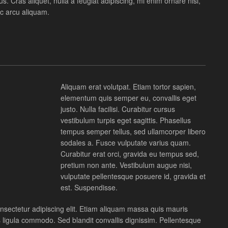
ellus. Cras aliquet, nulla a feugiat adipiscing, mi enim ornare nisl,
c arcu aliquam.
Aliquam erat volutpat. Etiam tortor sapien,
elementum quis semper eu, convallis eget
justo. Nulla facilisi. Curabitur cursus
vestibulum turpis eget sagittis. Phasellus
tempus semper tellus, sed ullamcorper libero
sodales a. Fusce vulputate varius quam.
Curabitur erat orci, gravida eu tempus sed,
pretium non ante. Vestibulum augue nisi,
vulputate pellentesque posuere id, gravida et
est. Suspendisse.
nsectetur adipiscing elit. Etiam aliquam massa quis mauris
 ligula commodo. Sed blandit convallis dignissim. Pellentesque